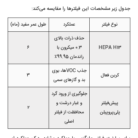
جدول زیر مشخصات این فیلترها را مقایسه می‌کند:
نوع فیلتر
عملکرد
طول عمر مفید (ماه)
حذف ذرات بالای
HEPA H13
0.3 میکرون با
۶
راندمان 99.95٪
جذب VOCها، بوی
کربن فعال
۳
بد و گازهای سمی
جلوگیری از ورود گرد
پیش‌فیلتر
و غبار درشت و
۲
پلی‌پروپیلن
محافظت از فیلتر
اصلی