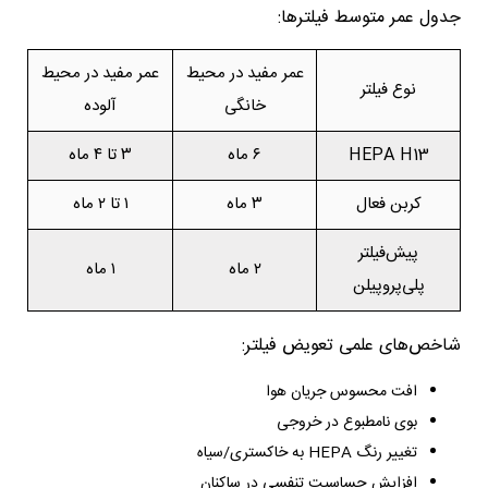
جدول عمر متوسط فیلترها:
عمر مفید در محیط
عمر مفید در محیط
نوع فیلتر
خانگی
آلوده
HEPA H13
۶ ماه
۳ تا ۴ ماه
کربن فعال
۳ ماه
۱ تا ۲ ماه
پیش‌فیلتر
۲ ماه
۱ ماه
پلی‌پروپیلن
شاخص‌های علمی تعویض فیلتر:
افت محسوس جریان هوا
بوی نامطبوع در خروجی
تغییر رنگ HEPA به خاکستری/سیاه
افزایش حساسیت تنفسی در ساکنان