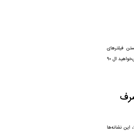
تن فیلترهای
یک‌بارمصرف توصیه نمی‌شود؛ این کار نه‌تنها کارایی را بهبود نمی‌دهد بلکه ممکن است موجب آسیب به ساختار فیلتر شود. پس اگر می‌خواهید ال ۹۰
ش مصرف
یکی از راه‌های ساده برای افزایش عمر موتور و کاهش هزینه تعمیرات، توجه به علائم هشداردهنده فیلتر هوای کثیف است. در ال ۹۰، این نشانه‌ها