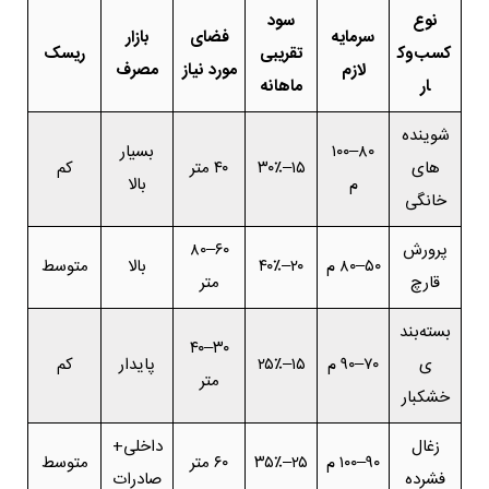
نوع
سود
سرمایه
فضای
بازار
کسب‌وک
تقریبی
ریسک
لازم
مورد نیاز
مصرف
ار
ماهانه
شوینده‌
۸۰–۱۰۰
بسیار
های
۱۵–۳۰٪
۴۰ متر
کم
م
بالا
خانگی
پرورش
۶۰–۸۰
۵۰–۸۰ م
۲۰–۴۰٪
بالا
متوسط
قارچ
متر
بسته‌بند
۳۰–۴۰
ی
۷۰–۹۰ م
۱۵–۲۵٪
پایدار
کم
متر
خشکبار
زغال
داخلی+
۹۰–۱۰۰ م
۲۵–۳۵٪
۶۰ متر
متوسط
فشرده
صادرات