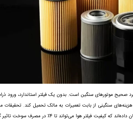
لکرد صحیح موتورهای سنگین است. بدون یک فیلتر استاندارد، ورود ذرات
زینه‌های سنگینی از بابت تعمیرات به مالک تحمیل کند. تحقیقات معت
جمله گزارش‌های Cummins Filtration و Donaldson نشان داده‌اند که کیفیت فیلتر هوا می‌ت