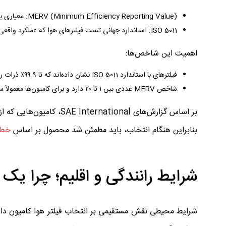
MERV (Minimum Efficiency Reporting Value): معیاری برای سنجش میزان توانایی فیلتر در حذف ذرات با اندازه‌های مختلف.
ISO 5011: استاندارد جهانی تست فیلترهای هوا که عملکرد واقعی در شرایط سخت را بررسی می‌کند.
اهمیت این شاخص‌ها:
فیلترهای با استاندارد ISO 5011 نشان داده‌اند که تا ۹۹.۹٪ ذرات ریزتر از ۵ میکرون را مهار می‌کنند.
شاخص MERV عددی بین ۱ تا ۲۰ دارد و برای کامیون‌ها معمولاً سطح ۱۳ به بالا توصیه می‌شود.
بنابراین هنگام انتخاب، باید مطمئن شد محصول بر اساس
خط 
شرایط رانندگی و اقلیم؛ چرا یک
شرایط محیطی نقش مستقیمی بر انتخاب فیلتر هوا کامیون دارد. ب